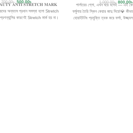
500.00
৳
800.00
700.00
৳
1,000.00
৳
𝐀𝐔𝐓𝐘 𝐀𝐍𝐓𝐈 𝐒𝐓𝐑𝐄𝐓𝐂𝐇 𝐌𝐀𝐑𝐊
পার্লারের গ্লো, এখন ঘরে বসেই — এই কোর
েদের অন্যতম প্রধান সমস্যা হলো Stretch
ফর্মুলায় তৈরি স্কিন কেয়ার জাদু দিয়ে!💎 ক
্রেগন্যান্সির কারণেই Stretch মার্ক হয় না।
হোয়াইটনিং প্রযুক্তি ত্বক করে ফর্সা, উজ্জ্ব
 অথবা হেলদি ছাড়াও অনেকের হাত বা বগলের
কালচে ভাব ও রুক্ষতা দূর করে • ত্বক করে
 পেছনে, থাই এর মাংসে, কোমরে, পেটে, ঘাড়ে
ডার্মাটোলজিক্যালি টেস্টেড | হালকা, মিষ্টি 
 পড়ে ।📑পড়ে যাওয়া দাগ, কেটে যাওয়া দাগ,
ব্যবহারে দৃশ্যমান পরিবর্তন🎀 সব ধরনের 
াগ, ব্রণ এবং অবাঞ্চিত দাগের জন্য Aichun
পারফেক্ট! 🎁 অরিজিনাল কোরিয়ান প্রোডাক্ট 
ch Marks Cream Best✴️✴️Aichun
স্কিন, পার্লার ছাড়া!✅ এখনই ইনবক্স করু
h Marks Cream এর আরো সুবিধা সমূহঃ
ন্ডলি সকল তেল দ্বারা সমৃদ্ধ ➡️এন্টি এজিং
পরিপূর্ণ বিশেষ করে ভিটামিন ই এবং ভিটামিন এ
ম , অয়েলি , নরমাল , সুপার সেনসেটিভ সকল
ারযোগ্য এবং সহজেই স্যুট করে যায়। ➡️ফাস্ট
পন্ন ➡️এলার্জির কোন ভয় নেই ➡️ব্রেক আউটের
ব্যবহারের ফলে জামাকাপড়ের মাঝে কোন দাগ
➡️সম্পূর্ণ শরীর এ ব্যবহার করা যায়