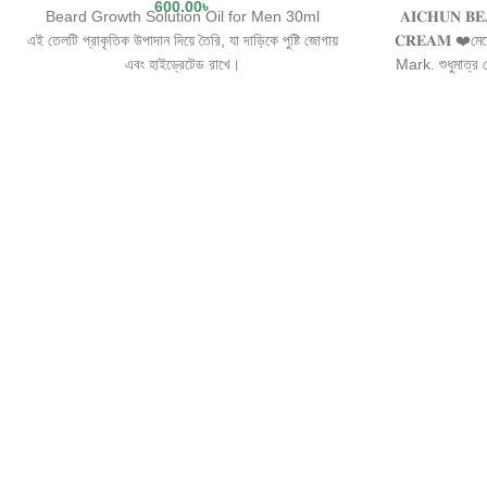
600.00
৳
Beard Growth Solution Oil for Men 30ml
𝐀𝐈𝐂𝐇𝐔𝐍 𝐁𝐄
এই তেলটি প্রাকৃতিক উপাদান দিয়ে তৈরি, যা দাড়িকে পুষ্টি জোগায়
𝐂𝐑𝐄𝐀𝐌 ❤️মেয়
এবং হাইড্রেটেড রাখে।
Mark. শুধুমাত্র প
এটি দাড়িকে ঘন, নরম এবং উজ্জ্বল করতে সাহায্য করে।
যারা একটু হেলদি
এটি দাড়ি এবং তার নিচের ত্বককে শুষ্কতা ও চুলকানি থেকে রক্ষা
ভাজে, পায়ে হাটুর
করে।
ফেটে যাওয়ার দাগ
এটি সাধারণত প্রতিদিন একবার ব্যবহার করার পরামর্শ দেওয়া হয়,
এক্সিডেন্টের দ
বিশেষ করে গোসলের পর।
Beauty Stret
Beauty Stretc
✴️✴️➡️স্কিন ফ্রে
কম্পাউন্ড দ্বারা 
➡️শুষ্ক , মধ্য
ত্বকের মাঝেই ব্যবহ
এবজর্ব ক্ষমতা সম্
সমস্যাবিহীন ➡️
লাগেনা 